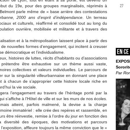
iction de Lyon, tout en étant à sa porte, est devenu un
27
ébut du 19e, pour des groupes marginalisés, réprimés à
in Belmont parle même de « base arrière des contestations
eurbanne, 2000 ans d’esprit
d’indépendance
. Un terreau
ociaux et culturels, réaffirmé et consolidé tout au long du
opulation ouvrière, mobilisée et militante et à travers des
lisation et à la métropolisation laissent place à partir des
de nouvelles formes d’engagement, qui incitent à creuser
En ce
ise démocratique et l’individualisme.
eux, histoires de luttes, récits d’habitants ou d’associations
EXPOS
ns prétendre être exhaustive sur un thème aussi vaste,
Sororit
ires collectives et valeurs individuelles. Le parcours de
Par Ro
ier sur la singularité villeurbannaise en donnant une place
 à chacun de s’approprier cette histoire locale riche en
d’hui la vie sociale.
rogera l’engagement au travers de l’héritage porté par la
qui s’affiche à l’Hôtel de ville et sur les murs de nos écoles.
mais atteint, parfois malmené, la devise a la charge
imoine immatériel : elle crée des repères et rassemble, en
 être réinvestie, remise à l’ordre du jour en fonction des
la diversité des époques, des motivations et parcours
l’exposition, affleure toujours la même conviction que le «