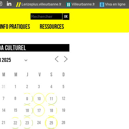
Lerizeplus.villeurbanne.fr
Villeurbanne.fr
Viva en ligne
Info pratiques
Ressources
a culturel
M
M
J
V
S
D
31
1
2
3
4
5
7
8
12
9
10
11
14
15
19
16
17
18
21
24
26
22
23
25