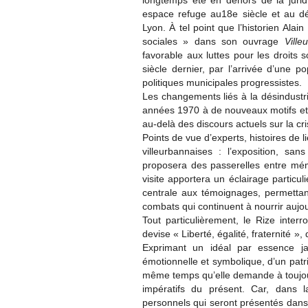
longtemps été en dehors de la jurid
espace refuge au18e siècle et au d
Lyon. À tel point que l’historien Ala
sociales » dans son ouvrage
Vill
favorable aux luttes pour les droits s
siècle dernier, par l’arrivée d’une p
politiques municipales progressistes.
Les changements liés à la désindustria
années 1970 à de nouveaux motifs et 
au-delà des discours actuels sur la cr
Points de vue d’experts, histoires de li
villeurbannaises : l’exposition, sa
proposera des passerelles entre mémo
visite apportera un éclairage particul
centrale aux témoignages, permettant
combats qui continuent à nourrir aujour
Tout particulièrement, le Rize inter
devise « Liberté, égalité, fraternité », 
Exprimant un idéal par essence ja
émotionnelle et symbolique, d’un patr
même temps qu’elle demande à toujours
impératifs du présent. Car, dans 
personnels qui seront présentés dans 