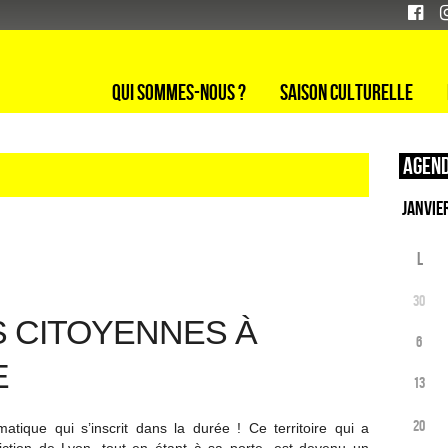
Qui sommes-nous ?
Saison culturelle
Agend
L
30
S CITOYENNES À
6
E
13
20
atique qui s’inscrit dans la durée ! Ce territoire qui a