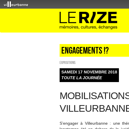
Engagements !?
EXPOSITIONS
SAMEDI 17 NOVEMBRE 2018
TOUTE LA JOURNÉE
MOBILISATION
VILLEURBANN
S’engager à Villeurbanne : une thém