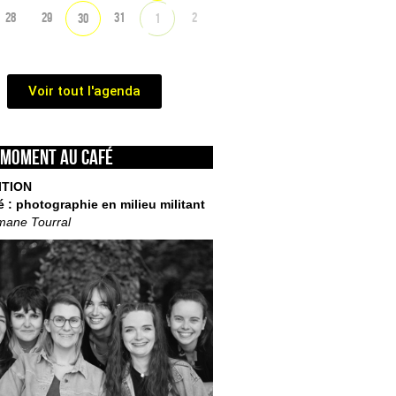
28
29
31
2
30
1
Voir tout l'agenda
 moment au café
ITION
é : photographie en milieu militant
mane Tourral