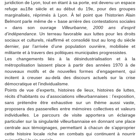
juridiction de Lyon, tout en étant à sa porte, est devenu un espace
refuge au18e siècle et au début du 19e, pour des groupes
marginalisés, réprimés à Lyon. À tel point que l’historien Alain
Belmont parle même de « base arrière des contestations sociales
» dans son ouvrage
Villeurbanne, 2000 ans d’esprit
d’indépendance
. Un terreau favorable aux luttes pour les droits
sociaux et culturels, réaffirmé et consolidé tout au long du siècle
dernier, par l’arrivée d’une population ouvrière, mobilisée et
militante et à travers des politiques municipales progressistes.
Les changements liés à la désindustrialisation et à la
métropolisation laissent place à partir des années 1970 à de
nouveaux motifs et de nouvelles formes d’engagement, qui
incitent à creuser au-delà des discours actuels sur la crise
démocratique et l’individualisme.
Points de vue d’experts, histoires de lieux, histoires de luttes,
récits d’habitants ou d’associations villeurbannaises : l’exposition,
sans prétendre être exhaustive sur un thème aussi vaste,
proposera des passerelles entre mémoires collectives et valeurs
individuelles. Le parcours de visite apportera un éclairage
particulier sur la singularité villeurbannaise en donnant une place
centrale aux témoignages, permettant à chacun de s’approprier
cette histoire locale riche en combats qui continuent à nourrir