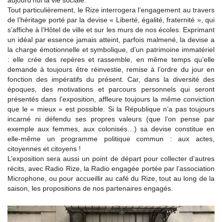
aujourd’hui la vie sociale.
Tout particulièrement, le Rize interrogera l’engagement au travers
de l’héritage porté par la devise « Liberté, égalité, fraternité », qui
s’affiche à l’Hôtel de ville et sur les murs de nos écoles. Exprimant
un idéal par essence jamais atteint, parfois malmené, la devise a
la charge émotionnelle et symbolique, d’un patrimoine immatériel
: elle crée des repères et rassemble, en même temps qu’elle
demande à toujours être réinvestie, remise à l’ordre du jour en
fonction des impératifs du présent. Car, dans la diversité des
époques, des motivations et parcours personnels qui seront
présentés dans l’exposition, affleure toujours la même conviction
que le « mieux » est possible. Si la République n’a pas toujours
incarné ni défendu ses propres valeurs (que l’on pense par
exemple aux femmes, aux colonisés…) sa devise constitue en
elle-même un programme politique commun : aux actes,
citoyennes et citoyens !
L’exposition sera aussi un point de départ pour collecter d’autres
récits, avec Radio Rize, la Radio engagée portée par l’association
Microphone, ou pour accueillir au café du Rize, tout au long de la
saison, les propositions de nos partenaires engagés.