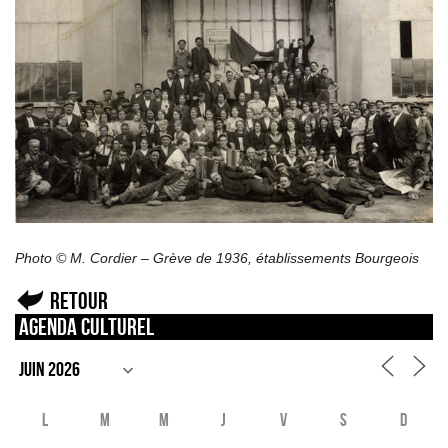
Photo © M. Cordier – Grève de 1936, établissements Bourgeois
Retour
Agenda culturel
L
M
M
J
V
S
D