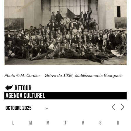
Photo © M. Cordier – Grève de 1936, établissements Bourgeois
Retour
Agenda culturel
L
M
M
J
V
S
D