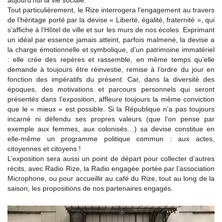
aujourd’hui la vie sociale.
Tout particulièrement, le Rize interrogera l’engagement au travers
de l’héritage porté par la devise « Liberté, égalité, fraternité », qui
s’affiche à l’Hôtel de ville et sur les murs de nos écoles. Exprimant
un idéal par essence jamais atteint, parfois malmené, la devise a
la charge émotionnelle et symbolique, d’un patrimoine immatériel
: elle crée des repères et rassemble, en même temps qu’elle
demande à toujours être réinvestie, remise à l’ordre du jour en
fonction des impératifs du présent. Car, dans la diversité des
époques, des motivations et parcours personnels qui seront
présentés dans l’exposition, affleure toujours la même conviction
que le « mieux » est possible. Si la République n’a pas toujours
incarné ni défendu ses propres valeurs (que l’on pense par
exemple aux femmes, aux colonisés…) sa devise constitue en
elle-même un programme politique commun : aux actes,
citoyennes et citoyens !
L’exposition sera aussi un point de départ pour collecter d’autres
récits, avec Radio Rize, la Radio engagée portée par l’association
Microphone, ou pour accueillir au café du Rize, tout au long de la
saison, les propositions de nos partenaires engagés.