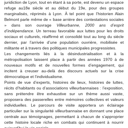
juridiction de Lyon, tout en étant à sa porte, est devenu un espace
refuge au18e siècle et au début du 19e, pour des groupes
marginalisés, réprimés à Lyon. À tel point que l’historien Alain
Belmont parle même de « base arrière des contestations sociales
» dans son ouvrage
Villeurbanne, 2000 ans d’esprit
d’indépendance
. Un terreau favorable aux luttes pour les droits
sociaux et culturels, réaffirmé et consolidé tout au long du siècle
dernier, par l’arrivée d’une population ouvrière, mobilisée et
militante et à travers des politiques municipales progressistes.
Les changements liés à la désindustrialisation et à la
métropolisation laissent place à partir des années 1970 à de
nouveaux motifs et de nouvelles formes d’engagement, qui
incitent à creuser au-delà des discours actuels sur la crise
démocratique et l’individualisme.
Points de vue d’experts, histoires de lieux, histoires de luttes,
récits d’habitants ou d’associations villeurbannaises : l’exposition,
sans prétendre être exhaustive sur un thème aussi vaste,
proposera des passerelles entre mémoires collectives et valeurs
individuelles. Le parcours de visite apportera un éclairage
particulier sur la singularité villeurbannaise en donnant une place
centrale aux témoignages, permettant à chacun de s’approprier
cette histoire locale riche en combats qui continuent à nourrir