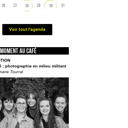
26
27
29
31
28
30
Voir tout l'agenda
 moment au café
ITION
é : photographie en milieu militant
mane Tourral