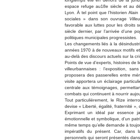
longtemps été en dehors de la jurid
espace refuge au18e siècle et au d
Lyon. À tel point que l’historien Ala
sociales » dans son ouvrage
Vill
favorable aux luttes pour les droits s
siècle dernier, par l’arrivée d’une p
politiques municipales progressistes.
Les changements liés à la désindustria
années 1970 à de nouveaux motifs et 
au-delà des discours actuels sur la cr
Points de vue d’experts, histoires de li
villeurbannaises : l’exposition, sa
proposera des passerelles entre mémo
visite apportera un éclairage particul
centrale aux témoignages, permettant
combats qui continuent à nourrir aujour
Tout particulièrement, le Rize inter
devise « Liberté, égalité, fraternité », 
Exprimant un idéal par essence ja
émotionnelle et symbolique, d’un patr
même temps qu’elle demande à toujours
impératifs du présent. Car, dans 
personnels qui seront présentés dans 