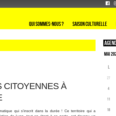
Qui sommes-nous ?
Saison culturelle
Agend
L
27
S CITOYENNES À
4
E
11
18
atique qui s’inscrit dans la durée ! Ce territoire qui a