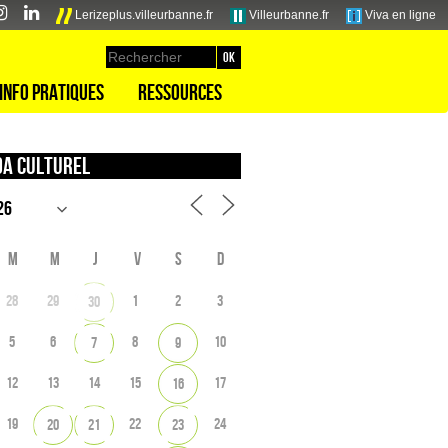
Lerizeplus.villeurbanne.fr
Villeurbanne.fr
Viva en ligne
Info pratiques
Ressources
a culturel
M
M
J
V
S
D
28
29
1
2
3
30
5
6
8
10
7
9
12
13
14
15
17
16
19
22
24
20
21
23