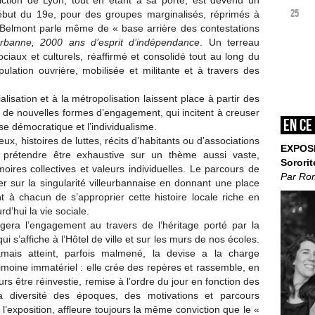
iction de Lyon, tout en étant à sa porte, est devenu un
25
ébut du 19e, pour des groupes marginalisés, réprimés à
in Belmont parle même de « base arrière des contestations
eurbanne, 2000 ans d’esprit
d’indépendance
. Un terreau
ociaux et culturels, réaffirmé et consolidé tout au long du
opulation ouvrière, mobilisée et militante et à travers des
lisation et à la métropolisation laissent place à partir des
de nouvelles formes d’engagement, qui incitent à creuser
En ce
ise démocratique et l’individualisme.
eux, histoires de luttes, récits d’habitants ou d’associations
EXPOS
ns prétendre être exhaustive sur un thème aussi vaste,
Sororit
ires collectives et valeurs individuelles. Le parcours de
Par Ro
ier sur la singularité villeurbannaise en donnant une place
 à chacun de s’approprier cette histoire locale riche en
d’hui la vie sociale.
rogera l’engagement au travers de l’héritage porté par la
qui s’affiche à l’Hôtel de ville et sur les murs de nos écoles.
mais atteint, parfois malmené, la devise a la charge
imoine immatériel : elle crée des repères et rassemble, en
 être réinvestie, remise à l’ordre du jour en fonction des
la diversité des époques, des motivations et parcours
l’exposition, affleure toujours la même conviction que le «