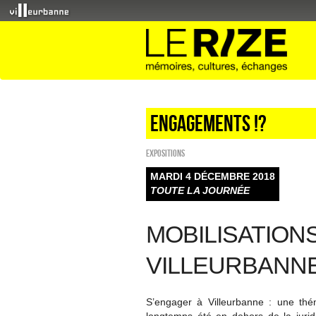
Engagements !?
EXPOSITIONS
MARDI 4 DÉCEMBRE 2018
TOUTE LA JOURNÉE
MOBILISATION
VILLEURBANN
S’engager à Villeurbanne : une thém