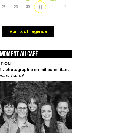
28
29
30
1
2
31
Voir tout l'agenda
 moment au café
ITION
é : photographie en milieu militant
mane Tourral