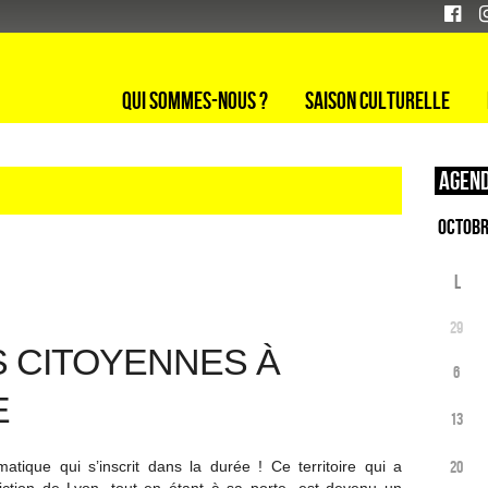
Qui sommes-nous ?
Saison culturelle
Agend
L
29
S CITOYENNES À
6
E
13
20
atique qui s’inscrit dans la durée ! Ce territoire qui a