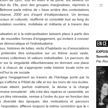
iction de Lyon, tout en étant à sa porte, est devenu un
ébut du 19e, pour des groupes marginalisés, réprimés à
27
in Belmont parle même de « base arrière des contestations
eurbanne, 2000 ans d’esprit
d’indépendance
. Un terreau
ociaux et culturels, réaffirmé et consolidé tout au long du
opulation ouvrière, mobilisée et militante et à travers des
lisation et à la métropolisation laissent place à partir des
de nouvelles formes d’engagement, qui incitent à creuser
En ce
ise démocratique et l’individualisme.
eux, histoires de luttes, récits d’habitants ou d’associations
EXPOS
ns prétendre être exhaustive sur un thème aussi vaste,
Sororit
ires collectives et valeurs individuelles. Le parcours de
Par Ro
ier sur la singularité villeurbannaise en donnant une place
 à chacun de s’approprier cette histoire locale riche en
d’hui la vie sociale.
rogera l’engagement au travers de l’héritage porté par la
qui s’affiche à l’Hôtel de ville et sur les murs de nos écoles.
mais atteint, parfois malmené, la devise a la charge
imoine immatériel : elle crée des repères et rassemble, en
 être réinvestie, remise à l’ordre du jour en fonction des
la diversité des époques, des motivations et parcours
l’exposition, affleure toujours la même conviction que le «