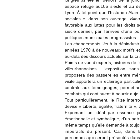
longtemps été en dehors de la jurid
espace refuge au18e siècle et au d
Lyon. À tel point que l’historien Ala
sociales » dans son ouvrage
Vill
favorable aux luttes pour les droits s
siècle dernier, par l’arrivée d’une p
politiques municipales progressistes.
Les changements liés à la désindustria
années 1970 à de nouveaux motifs et 
au-delà des discours actuels sur la cr
Points de vue d’experts, histoires de li
villeurbannaises : l’exposition, sa
proposera des passerelles entre mémo
visite apportera un éclairage particul
centrale aux témoignages, permettant
combats qui continuent à nourrir aujour
Tout particulièrement, le Rize inter
devise « Liberté, égalité, fraternité », 
Exprimant un idéal par essence ja
émotionnelle et symbolique, d’un patr
même temps qu’elle demande à toujours
impératifs du présent. Car, dans 
personnels qui seront présentés dans 