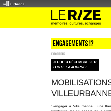
Engagements !?
EXPOSITIONS
JEUDI 13 DÉCEMBRE 2018
TOUTE LA JOURNÉE
MOBILISATION
VILLEURBANN
S’engager à Villeurbanne : une thém