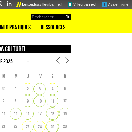
Lerizeplus.villeurbanne.fr
Villeurbanne.fr
Viva en ligne
Info pratiques
Ressources
a culturel
M
M
J
V
S
D
30
1
5
2
3
4
7
8
12
9
10
11
14
17
15
16
18
19
21
22
26
23
24
25