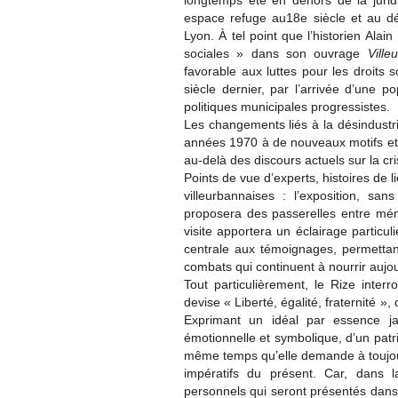
longtemps été en dehors de la jurid
espace refuge au18e siècle et au d
Lyon. À tel point que l’historien Ala
sociales » dans son ouvrage
Vill
favorable aux luttes pour les droits s
siècle dernier, par l’arrivée d’une p
politiques municipales progressistes.
Les changements liés à la désindustria
années 1970 à de nouveaux motifs et 
au-delà des discours actuels sur la cr
Points de vue d’experts, histoires de li
villeurbannaises : l’exposition, sa
proposera des passerelles entre mémo
visite apportera un éclairage particul
centrale aux témoignages, permettant
combats qui continuent à nourrir aujour
Tout particulièrement, le Rize inter
devise « Liberté, égalité, fraternité », 
Exprimant un idéal par essence ja
émotionnelle et symbolique, d’un patr
même temps qu’elle demande à toujours
impératifs du présent. Car, dans 
personnels qui seront présentés dans 