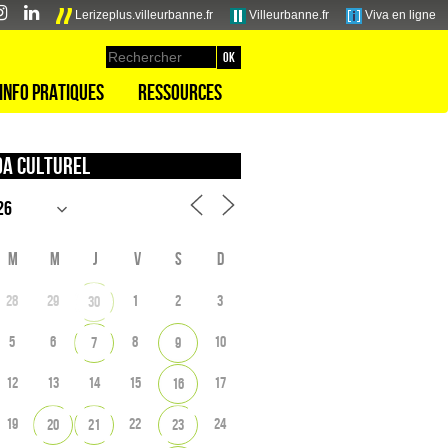
Lerizeplus.villeurbanne.fr
Villeurbanne.fr
Viva en ligne
Info pratiques
Ressources
a culturel
M
M
J
V
S
D
28
29
1
2
3
30
5
6
8
10
7
9
12
13
14
15
17
16
19
22
24
20
21
23