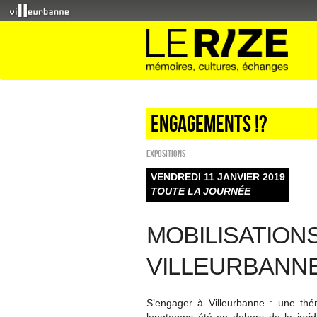
Engagements !?
EXPOSITIONS
VENDREDI 11 JANVIER 2019
TOUTE LA JOURNÉE
MOBILISATION
VILLEURBANN
S’engager à Villeurbanne : une thém