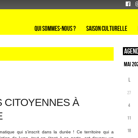
Qui sommes-nous ?
Saison culturelle
Agend
L
27
S CITOYENNES À
4
E
11
18
atique qui s’inscrit dans la durée ! Ce territoire qui a