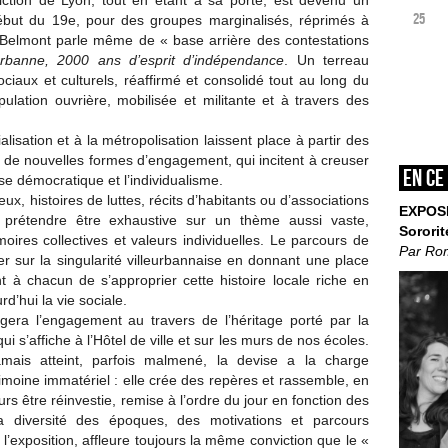
iction de Lyon, tout en étant à sa porte, est devenu un
25
ébut du 19e, pour des groupes marginalisés, réprimés à
in Belmont parle même de « base arrière des contestations
eurbanne, 2000 ans d’esprit
d’indépendance
. Un terreau
ociaux et culturels, réaffirmé et consolidé tout au long du
opulation ouvrière, mobilisée et militante et à travers des
lisation et à la métropolisation laissent place à partir des
de nouvelles formes d’engagement, qui incitent à creuser
En ce
ise démocratique et l’individualisme.
eux, histoires de luttes, récits d’habitants ou d’associations
EXPOS
ns prétendre être exhaustive sur un thème aussi vaste,
Sororit
ires collectives et valeurs individuelles. Le parcours de
Par Ro
ier sur la singularité villeurbannaise en donnant une place
 à chacun de s’approprier cette histoire locale riche en
d’hui la vie sociale.
rogera l’engagement au travers de l’héritage porté par la
qui s’affiche à l’Hôtel de ville et sur les murs de nos écoles.
mais atteint, parfois malmené, la devise a la charge
imoine immatériel : elle crée des repères et rassemble, en
 être réinvestie, remise à l’ordre du jour en fonction des
la diversité des époques, des motivations et parcours
l’exposition, affleure toujours la même conviction que le «