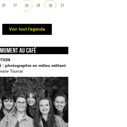
26
27
29
31
28
30
Voir tout l'agenda
 moment au café
ITION
é : photographie en milieu militant
mane Tourral