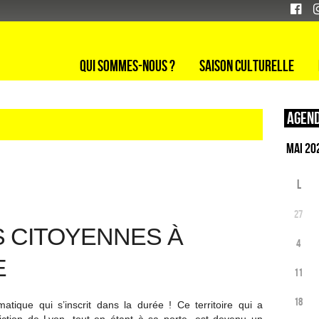
Qui sommes-nous ?
Saison culturelle
Agend
L
27
S CITOYENNES À
4
E
11
18
atique qui s’inscrit dans la durée ! Ce territoire qui a