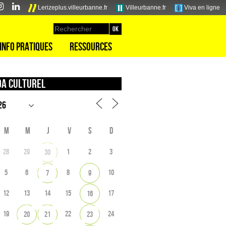
Lerizeplus.villeurbanne.fr
Villeurbanne.fr
Viva en ligne
Info pratiques
Ressources
a culturel
M
M
J
V
S
D
28
29
1
2
3
30
5
6
8
10
7
9
12
13
14
15
17
16
19
22
24
20
21
23