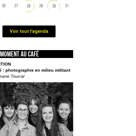
26
27
29
31
28
30
Voir tout l'agenda
 moment au café
ITION
é : photographie en milieu militant
mane Tourral