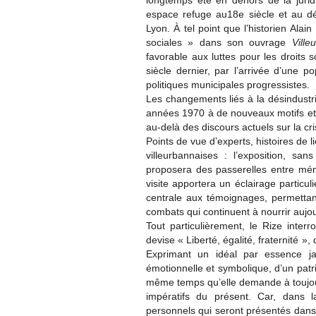
longtemps été en dehors de la jurid
espace refuge au18e siècle et au d
Lyon. À tel point que l’historien Ala
sociales » dans son ouvrage
Vill
favorable aux luttes pour les droits s
siècle dernier, par l’arrivée d’une p
politiques municipales progressistes.
Les changements liés à la désindustria
années 1970 à de nouveaux motifs et 
au-delà des discours actuels sur la cr
Points de vue d’experts, histoires de li
villeurbannaises : l’exposition, sa
proposera des passerelles entre mémo
visite apportera un éclairage particul
centrale aux témoignages, permettant
combats qui continuent à nourrir aujour
Tout particulièrement, le Rize inter
devise « Liberté, égalité, fraternité », 
Exprimant un idéal par essence ja
émotionnelle et symbolique, d’un patr
même temps qu’elle demande à toujours
impératifs du présent. Car, dans 
personnels qui seront présentés dans 