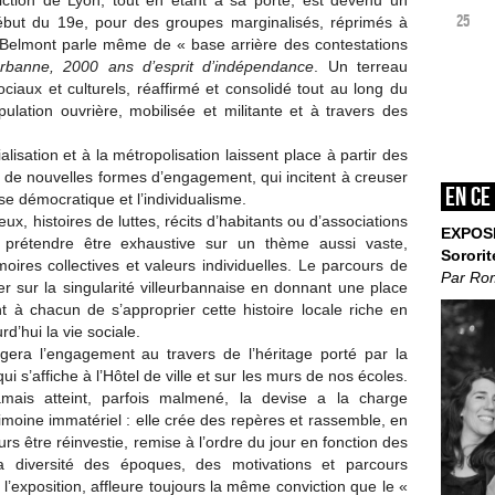
iction de Lyon, tout en étant à sa porte, est devenu un
25
ébut du 19e, pour des groupes marginalisés, réprimés à
in Belmont parle même de « base arrière des contestations
eurbanne, 2000 ans d’esprit
d’indépendance
. Un terreau
ociaux et culturels, réaffirmé et consolidé tout au long du
opulation ouvrière, mobilisée et militante et à travers des
lisation et à la métropolisation laissent place à partir des
de nouvelles formes d’engagement, qui incitent à creuser
En ce
ise démocratique et l’individualisme.
eux, histoires de luttes, récits d’habitants ou d’associations
EXPOS
ns prétendre être exhaustive sur un thème aussi vaste,
Sororit
ires collectives et valeurs individuelles. Le parcours de
Par Ro
ier sur la singularité villeurbannaise en donnant une place
 à chacun de s’approprier cette histoire locale riche en
d’hui la vie sociale.
rogera l’engagement au travers de l’héritage porté par la
qui s’affiche à l’Hôtel de ville et sur les murs de nos écoles.
mais atteint, parfois malmené, la devise a la charge
imoine immatériel : elle crée des repères et rassemble, en
 être réinvestie, remise à l’ordre du jour en fonction des
la diversité des époques, des motivations et parcours
l’exposition, affleure toujours la même conviction que le «