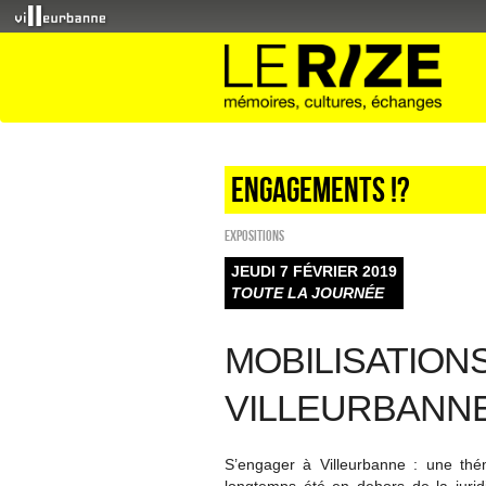
Engagements !?
EXPOSITIONS
JEUDI 7 FÉVRIER 2019
TOUTE LA JOURNÉE
MOBILISATION
VILLEURBANN
S’engager à Villeurbanne : une thém