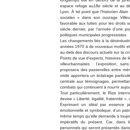
longtemps été en dehors de la jurid
espace refuge au18e siècle et au d
Lyon. À tel point que l’historien Ala
sociales » dans son ouvrage
Vill
favorable aux luttes pour les droits s
siècle dernier, par l’arrivée d’une p
politiques municipales progressistes.
Les changements liés à la désindustria
années 1970 à de nouveaux motifs et 
au-delà des discours actuels sur la cr
Points de vue d’experts, histoires de li
villeurbannaises : l’exposition, sa
proposera des passerelles entre mémo
visite apportera un éclairage particul
centrale aux témoignages, permettant
combats qui continuent à nourrir aujour
Tout particulièrement, le Rize inter
devise « Liberté, égalité, fraternité », 
Exprimant un idéal par essence ja
émotionnelle et symbolique, d’un patr
même temps qu’elle demande à toujours
impératifs du présent. Car, dans 
personnels qui seront présentés dans 