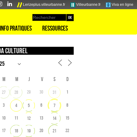
Lerizeplus.villeurbanne.fr
Villeurbanne.fr
Viva en ligne
Info pratiques
Ressources
a culturel
M
M
J
V
S
D
29
30
1
27
28
31
3
6
8
4
5
7
10
11
13
15
12
14
17
20
22
18
19
21