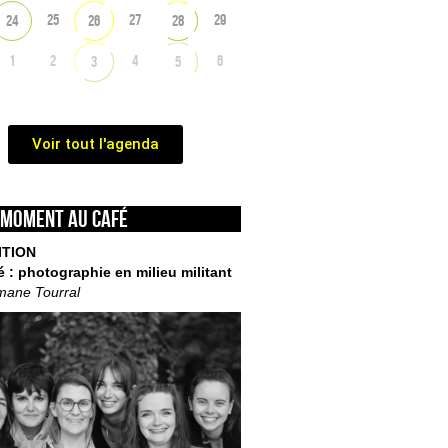
25
27
29
24
26
28
1
2
4
6
3
5
Voir tout l'agenda
 moment au café
ITION
é : photographie en milieu militant
mane Tourral