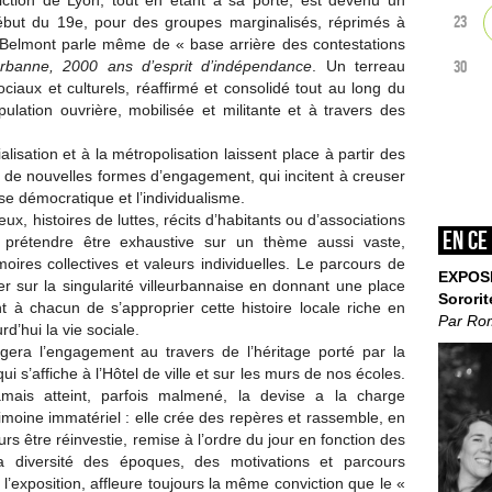
iction de Lyon, tout en étant à sa porte, est devenu un
23
ébut du 19e, pour des groupes marginalisés, réprimés à
in Belmont parle même de « base arrière des contestations
eurbanne, 2000 ans d’esprit
d’indépendance
. Un terreau
30
ociaux et culturels, réaffirmé et consolidé tout au long du
opulation ouvrière, mobilisée et militante et à travers des
lisation et à la métropolisation laissent place à partir des
de nouvelles formes d’engagement, qui incitent à creuser
ise démocratique et l’individualisme.
eux, histoires de luttes, récits d’habitants ou d’associations
En ce
ns prétendre être exhaustive sur un thème aussi vaste,
ires collectives et valeurs individuelles. Le parcours de
EXPOS
ier sur la singularité villeurbannaise en donnant une place
Sororit
 à chacun de s’approprier cette histoire locale riche en
Par Ro
d’hui la vie sociale.
rogera l’engagement au travers de l’héritage porté par la
qui s’affiche à l’Hôtel de ville et sur les murs de nos écoles.
mais atteint, parfois malmené, la devise a la charge
imoine immatériel : elle crée des repères et rassemble, en
 être réinvestie, remise à l’ordre du jour en fonction des
la diversité des époques, des motivations et parcours
l’exposition, affleure toujours la même conviction que le «