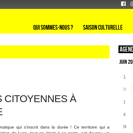
Qui sommes-nous ?
Saison culturelle
Agend
L
26
S CITOYENNES À
2
E
9
16
atique qui s’inscrit dans la durée ! Ce territoire qui a