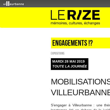
Engagements !?
EXPOSITIONS
MARDI 28 MAI 2019
TOUTE LA JOURNÉE
MOBILISATION
VILLEURBANN
S’engager à Villeurbanne : une thém