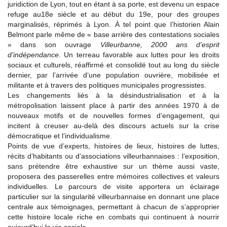
juridiction de Lyon, tout en étant à sa porte, est devenu un espace
refuge au18e siècle et au début du 19e, pour des groupes
marginalisés, réprimés à Lyon. À tel point que l’historien Alain
Belmont parle même de « base arrière des contestations sociales
» dans son ouvrage
Villeurbanne, 2000 ans d’esprit
d’indépendance
. Un terreau favorable aux luttes pour les droits
sociaux et culturels, réaffirmé et consolidé tout au long du siècle
dernier, par l’arrivée d’une population ouvrière, mobilisée et
militante et à travers des politiques municipales progressistes.
Les changements liés à la désindustrialisation et à la
métropolisation laissent place à partir des années 1970 à de
nouveaux motifs et de nouvelles formes d’engagement, qui
incitent à creuser au-delà des discours actuels sur la crise
démocratique et l’individualisme.
Points de vue d’experts, histoires de lieux, histoires de luttes,
récits d’habitants ou d’associations villeurbannaises : l’exposition,
sans prétendre être exhaustive sur un thème aussi vaste,
proposera des passerelles entre mémoires collectives et valeurs
individuelles. Le parcours de visite apportera un éclairage
particulier sur la singularité villeurbannaise en donnant une place
centrale aux témoignages, permettant à chacun de s’approprier
cette histoire locale riche en combats qui continuent à nourrir