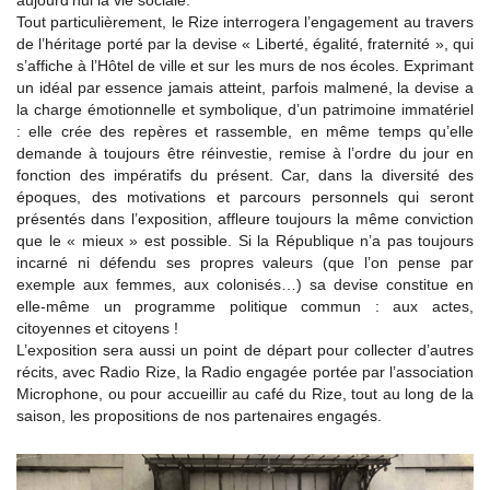
aujourd’hui la vie sociale.
Tout particulièrement, le Rize interrogera l’engagement au travers
de l’héritage porté par la devise « Liberté, égalité, fraternité », qui
s’affiche à l’Hôtel de ville et sur les murs de nos écoles. Exprimant
un idéal par essence jamais atteint, parfois malmené, la devise a
la charge émotionnelle et symbolique, d’un patrimoine immatériel
: elle crée des repères et rassemble, en même temps qu’elle
demande à toujours être réinvestie, remise à l’ordre du jour en
fonction des impératifs du présent. Car, dans la diversité des
époques, des motivations et parcours personnels qui seront
présentés dans l’exposition, affleure toujours la même conviction
que le « mieux » est possible. Si la République n’a pas toujours
incarné ni défendu ses propres valeurs (que l’on pense par
exemple aux femmes, aux colonisés…) sa devise constitue en
elle-même un programme politique commun : aux actes,
citoyennes et citoyens !
L’exposition sera aussi un point de départ pour collecter d’autres
récits, avec Radio Rize, la Radio engagée portée par l’association
Microphone, ou pour accueillir au café du Rize, tout au long de la
saison, les propositions de nos partenaires engagés.