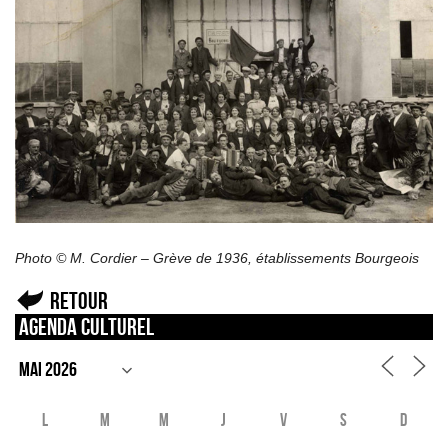
Photo © M. Cordier – Grève de 1936, établissements Bourgeois
Retour
Agenda culturel
L
M
M
J
V
S
D