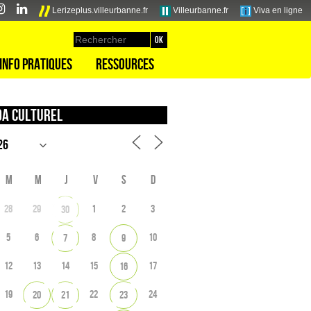
Lerizeplus.villeurbanne.fr
Villeurbanne.fr
Viva en ligne
Info pratiques
Ressources
a culturel
M
M
J
V
S
D
28
29
1
2
3
30
5
6
8
10
7
9
12
13
14
15
17
16
19
22
24
20
21
23