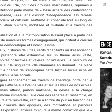
iction de Lyon, tout en étant à sa porte, est devenu un
25
ébut du 19e, pour des groupes marginalisés, réprimés à
in Belmont parle même de « base arrière des contestations
eurbanne, 2000 ans d’esprit
d’indépendance
. Un terreau
ociaux et culturels, réaffirmé et consolidé tout au long du
opulation ouvrière, mobilisée et militante et à travers des
lisation et à la métropolisation laissent place à partir des
de nouvelles formes d’engagement, qui incitent à creuser
En ce
ise démocratique et l’individualisme.
eux, histoires de luttes, récits d’habitants ou d’associations
EXPOS
ns prétendre être exhaustive sur un thème aussi vaste,
Sororit
ires collectives et valeurs individuelles. Le parcours de
Par Ro
ier sur la singularité villeurbannaise en donnant une place
 à chacun de s’approprier cette histoire locale riche en
d’hui la vie sociale.
rogera l’engagement au travers de l’héritage porté par la
qui s’affiche à l’Hôtel de ville et sur les murs de nos écoles.
mais atteint, parfois malmené, la devise a la charge
imoine immatériel : elle crée des repères et rassemble, en
 être réinvestie, remise à l’ordre du jour en fonction des
la diversité des époques, des motivations et parcours
l’exposition, affleure toujours la même conviction que le «