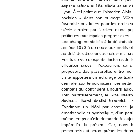
longtemps été en dehors de la jurid
espace refuge au18e siècle et au d
Lyon. À tel point que l’historien Ala
sociales » dans son ouvrage
Vill
favorable aux luttes pour les droits s
siècle dernier, par l’arrivée d’une p
politiques municipales progressistes.
Les changements liés à la désindustria
années 1970 à de nouveaux motifs et 
au-delà des discours actuels sur la cr
Points de vue d’experts, histoires de li
villeurbannaises : l’exposition, sa
proposera des passerelles entre mémo
visite apportera un éclairage particul
centrale aux témoignages, permettant
combats qui continuent à nourrir aujour
Tout particulièrement, le Rize inter
devise « Liberté, égalité, fraternité », 
Exprimant un idéal par essence ja
émotionnelle et symbolique, d’un patr
même temps qu’elle demande à toujours
impératifs du présent. Car, dans 
personnels qui seront présentés dans 