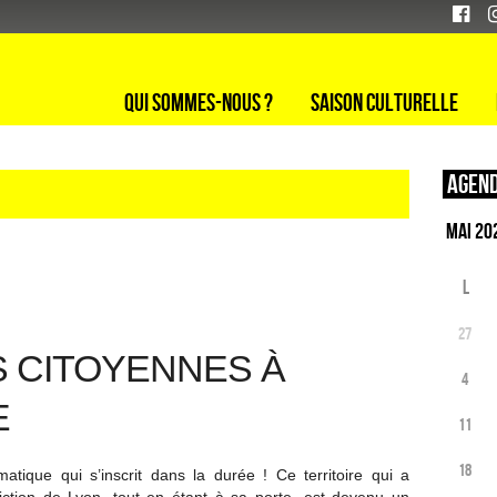
Qui sommes-nous ?
Saison culturelle
Agend
L
27
S CITOYENNES À
4
E
11
18
atique qui s’inscrit dans la durée ! Ce territoire qui a