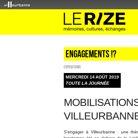
Engagements !?
EXPOSITIONS
MERCREDI 14 AOÛT 2019
TOUTE LA JOURNÉE
MOBILISATION
VILLEURBANN
S’engager à Villeurbanne : une thém