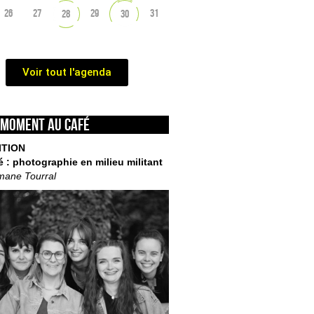
26
27
29
31
28
30
Voir tout l'agenda
 moment au café
ITION
é : photographie en milieu militant
mane Tourral