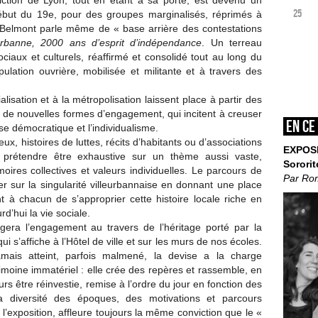
iction de Lyon, tout en étant à sa porte, est devenu un
25
ébut du 19e, pour des groupes marginalisés, réprimés à
in Belmont parle même de « base arrière des contestations
eurbanne, 2000 ans d’esprit
d’indépendance
. Un terreau
ociaux et culturels, réaffirmé et consolidé tout au long du
opulation ouvrière, mobilisée et militante et à travers des
lisation et à la métropolisation laissent place à partir des
de nouvelles formes d’engagement, qui incitent à creuser
En ce
ise démocratique et l’individualisme.
eux, histoires de luttes, récits d’habitants ou d’associations
EXPOS
ns prétendre être exhaustive sur un thème aussi vaste,
Sororit
ires collectives et valeurs individuelles. Le parcours de
Par Ro
ier sur la singularité villeurbannaise en donnant une place
 à chacun de s’approprier cette histoire locale riche en
d’hui la vie sociale.
rogera l’engagement au travers de l’héritage porté par la
qui s’affiche à l’Hôtel de ville et sur les murs de nos écoles.
mais atteint, parfois malmené, la devise a la charge
imoine immatériel : elle crée des repères et rassemble, en
 être réinvestie, remise à l’ordre du jour en fonction des
la diversité des époques, des motivations et parcours
l’exposition, affleure toujours la même conviction que le «