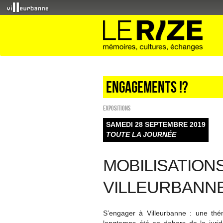
Engagements !?
EXPOSITIONS
SAMEDI 28 SEPTEMBRE 2019
TOUTE LA JOURNÉE
MOBILISATION
VILLEURBANN
S’engager à Villeurbanne : une thém