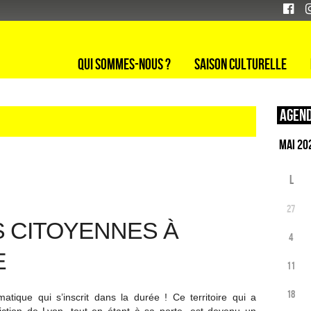
Qui sommes-nous ?
Saison culturelle
Agend
L
27
S CITOYENNES À
4
E
11
18
atique qui s’inscrit dans la durée ! Ce territoire qui a