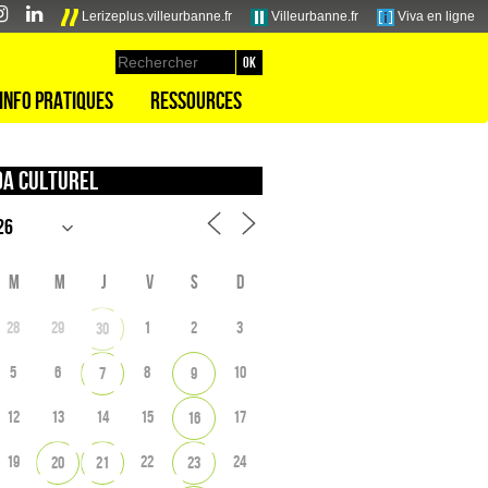
Lerizeplus.villeurbanne.fr
Villeurbanne.fr
Viva en ligne
Info pratiques
Ressources
a culturel
M
M
J
V
S
D
28
29
1
2
3
30
5
6
8
10
7
9
12
13
14
15
17
16
19
22
24
20
21
23