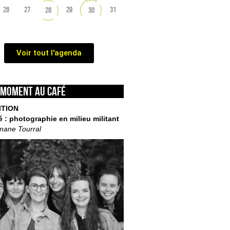
26
27
29
31
28
30
Voir tout l'agenda
 moment au café
ITION
é : photographie en milieu militant
mane Tourral