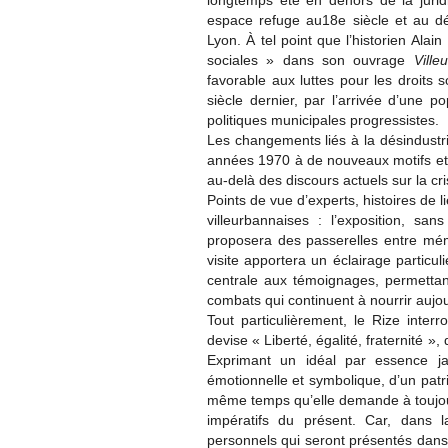
longtemps été en dehors de la jurid
espace refuge au18e siècle et au d
Lyon. À tel point que l’historien Ala
sociales » dans son ouvrage
Vill
favorable aux luttes pour les droits s
siècle dernier, par l’arrivée d’une p
politiques municipales progressistes.
Les changements liés à la désindustria
années 1970 à de nouveaux motifs et 
au-delà des discours actuels sur la cr
Points de vue d’experts, histoires de li
villeurbannaises : l’exposition, sa
proposera des passerelles entre mémo
visite apportera un éclairage particul
centrale aux témoignages, permettant
combats qui continuent à nourrir aujour
Tout particulièrement, le Rize inter
devise « Liberté, égalité, fraternité », 
Exprimant un idéal par essence ja
émotionnelle et symbolique, d’un patr
même temps qu’elle demande à toujours
impératifs du présent. Car, dans 
personnels qui seront présentés dans 