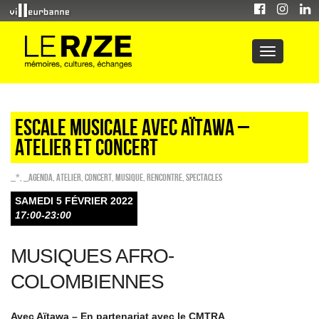
Escale musicale avec Aïtawa –
atelier et concert
_*
,
_Agenda
,
Atelier
,
Concert
,
Musique
,
Rencontre
,
SPECTACLES
SAMEDI 5 FÉVRIER 2022
17:00-23:00
MUSIQUES AFRO-
COLOMBIENNES
Avec Aïtawa – En partenariat avec le CMTRA