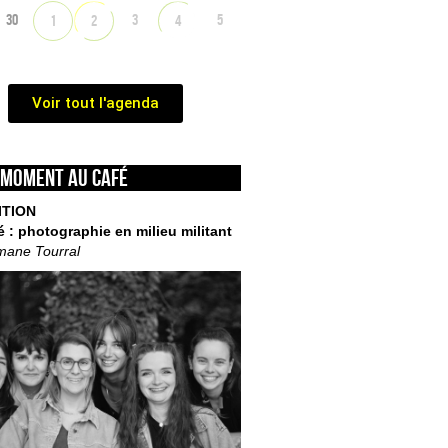
30
3
5
1
2
4
Voir tout l'agenda
 moment au café
ITION
é : photographie en milieu militant
mane Tourral