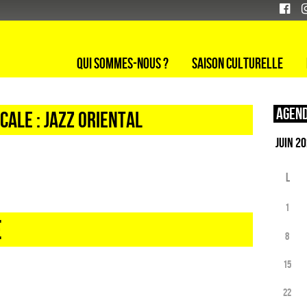
Qui sommes-nous ?
Saison culturelle
Agend
CALE : JAZZ ORIENTAL
L
1
E
8
15
22