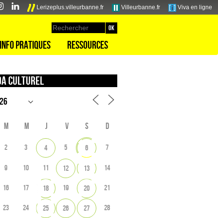
Lerizeplus.villeurbanne.fr
Villeurbanne.fr
Viva en ligne
Info pratiques
Ressources
a culturel
M
M
J
V
S
D
2
3
5
7
4
6
9
10
11
14
12
13
16
17
19
21
18
20
23
24
28
25
26
27