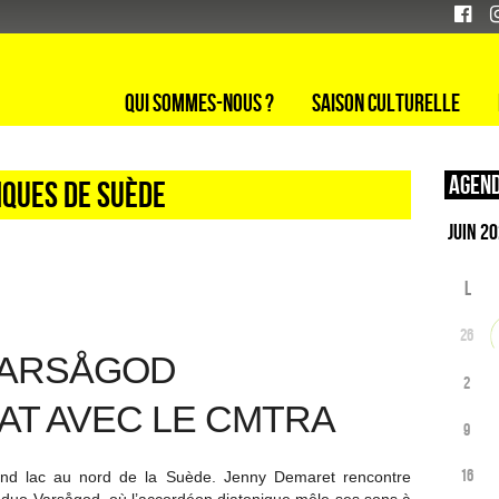
Qui sommes-nous ?
Saison culturelle
Agend
iques de Suède
L
26
VARSÅGOD
2
AT AVEC LE CMTRA
9
16
nd lac au nord de la Suède. Jenny Demaret rencontre