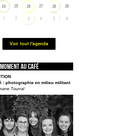
25
27
29
24
26
28
1
2
4
6
3
5
Voir tout l'agenda
 moment au café
ITION
é : photographie en milieu militant
mane Tourral