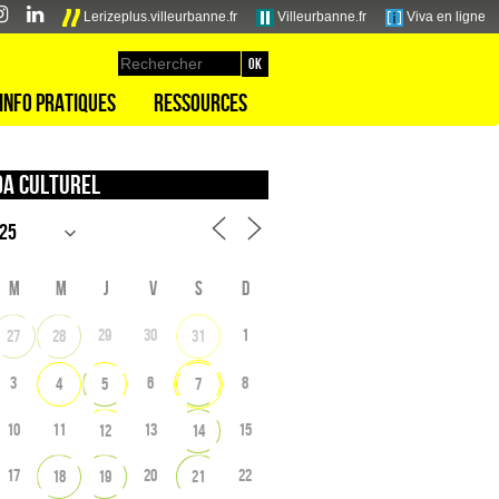
Lerizeplus.villeurbanne.fr
Villeurbanne.fr
Viva en ligne
Info pratiques
Ressources
a culturel
M
M
J
V
S
D
29
30
1
27
28
31
3
6
8
4
5
7
10
11
13
15
12
14
17
20
22
18
19
21