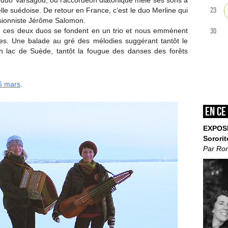
 le duo Varsågod, où l’accordéon diatonique mêle ses sons à
23
elle suédoise. De retour en France, c’est le duo Merline qui
ssionniste Jérôme Salomon.
le ces deux duos se fondent en un trio et nous emmènent
30
es. Une balade au gré des mélodies suggérant tantôt le
’un lac de Suède, tantôt la fougue des danses des forêts
6 mars
.
En ce
EXPOS
Sororit
Par Ro