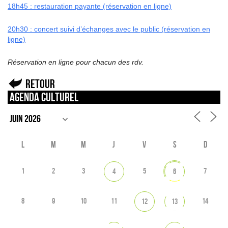
18h45 : restauration payante (réservation en ligne)
20h30 : concert suivi d’échanges avec le public (réservation en
ligne)
Réservation en ligne pour chacun des rdv.
Retour
Agenda culturel
L
M
M
J
V
S
D
1
2
3
5
7
4
6
8
9
10
11
14
12
13