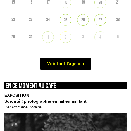
15
16
17
19
21
18
20
22
23
24
28
25
26
27
29
30
3
5
1
2
4
Voir tout l'agenda
En ce moment au café
EXPOSITION
Sororité : photographie en milieu militant
Par Romane Tourral