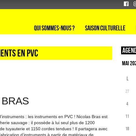
Qui sommes-nous ?
Saison culturelle
Agend
ments en PVC
L
27
 BRAS
4
11
’instruments : les instruments en PVC ! Nicolas Bras est
herie sauvage : il possède à lui seul plus de 1200
18
de tuyauterie et 1150 cordes tendues ! Il partagera avec
 fabrication d’instruments à partir de matériaux de