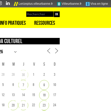
Lerizeplus.villeurbanne.fr
Villeurbanne.fr
Viva en ligne
Info pratiques
Ressources
a culturel
M
M
J
V
S
D
28
29
1
2
3
30
5
6
8
10
7
9
12
13
14
15
17
16
19
22
24
20
21
23