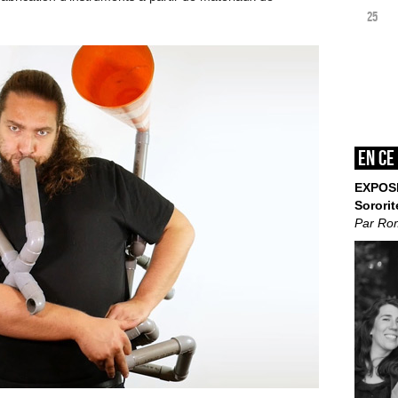
25
En ce
EXPOS
Sororit
Par Ro