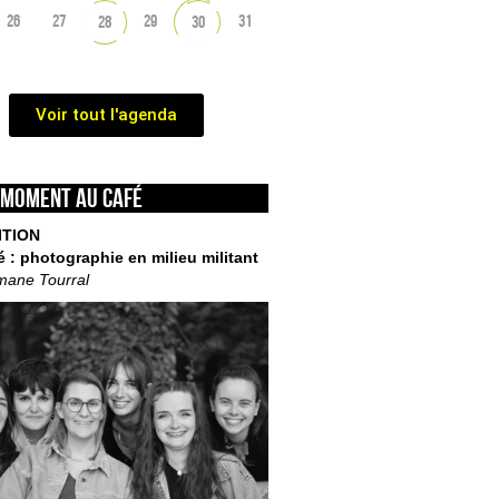
26
27
29
31
28
30
Voir tout l'agenda
 moment au café
ITION
é : photographie en milieu militant
mane Tourral