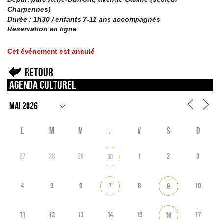
Charpennes)
Durée : 1h30 / enfants 7-11 ans accompagnés
Réservation en ligne
Cet événement est annulé
Retour
Agenda culturel
L
M
M
J
V
S
D
27
28
29
1
2
3
30
4
5
6
8
10
7
9
11
12
13
14
15
17
16