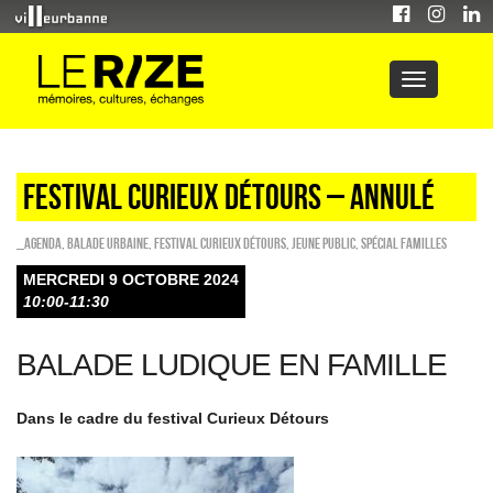
FESTIVAL CURIEUX DÉTOURS – ANNULÉ
_Agenda
,
Balade urbaine
,
Festival Curieux Détours
,
Jeune public
,
Spécial familles
MERCREDI 9 OCTOBRE 2024
10:00-11:30
BALADE LUDIQUE EN FAMILLE
Dans le cadre du festival Curieux Détours