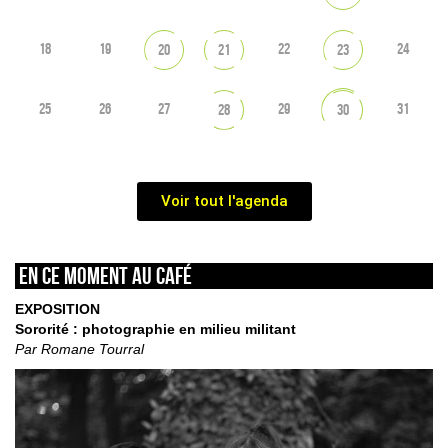
18
19
22
24
20
21
23
25
26
27
29
31
28
30
Voir tout l'agenda
En ce moment au café
EXPOSITION
Sororité : photographie en milieu militant
Par Romane Tourral