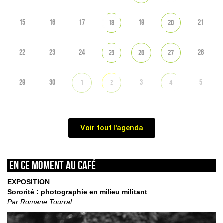
15
16
17
19
21
18
20
22
23
24
28
25
26
27
29
30
3
5
1
2
4
Voir tout l'agenda
En ce moment au café
EXPOSITION
Sororité : photographie en milieu militant
Par Romane Tourral