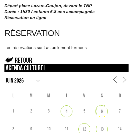
Départ place Lazare-Goujon, devant le TNP
Durée : 1h30 / enfants 6-8 ans accompagnés
Réservation en ligne
RÉSERVATION
Les réservations sont actuellement fermées.
Retour
Agenda culturel
L
M
M
J
V
S
D
1
2
3
5
7
4
6
8
9
10
11
14
12
13