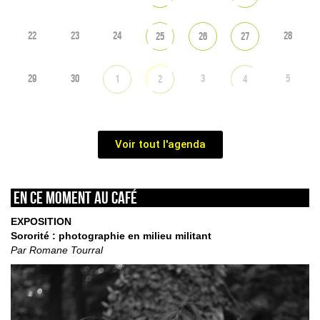
22
23
24
28
25
26
27
29
30
3
5
1
2
4
Voir tout l'agenda
En ce moment au café
EXPOSITION
Sororité : photographie en milieu militant
Par Romane Tourral