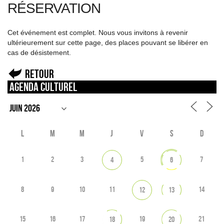
RÉSERVATION
Cet événement est complet. Nous vous invitons à revenir
ultérieurement sur cette page, des places pouvant se libérer en
cas de désistement.
Retour
Agenda culturel
L
M
M
J
V
S
D
1
2
3
5
7
4
6
8
9
10
11
14
12
13
15
16
17
19
21
18
20