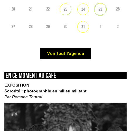
20
21
22
26
23
24
25
27
28
29
30
1
2
31
Voir tout l'agenda
En ce moment au café
EXPOSITION
Sororité : photographie en milieu militant
Par Romane Tourral