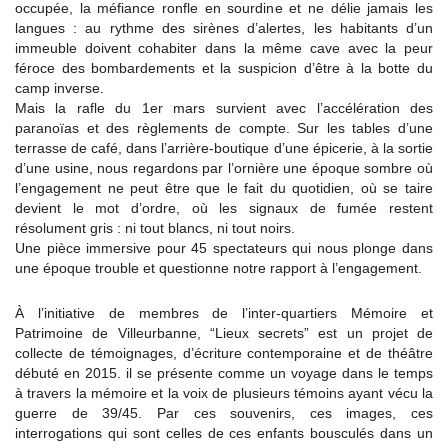
occupée, la méfiance ronfle en sourdine et ne délie jamais les
langues : au rythme des sirènes d’alertes, les habitants d’un
immeuble doivent cohabiter dans la même cave avec la peur
féroce des bombardements et la suspicion d’être à la botte du
camp inverse.
Mais la rafle du 1er mars survient avec l’accélération des
paranoïas et des règlements de compte. Sur les tables d’une
terrasse de café, dans l’arrière-boutique d’une épicerie, à la sortie
d’une usine, nous regardons par l’ornière une époque sombre où
l’engagement ne peut être que le fait du quotidien, où se taire
devient le mot d’ordre, où les signaux de fumée restent
résolument gris : ni tout blancs, ni tout noirs.
Une pièce immersive pour 45 spectateurs qui nous plonge dans
une époque trouble et questionne notre rapport à l’engagement.
À l’initiative de membres de l’inter-quartiers Mémoire et
Patrimoine de Villeurbanne, “Lieux secrets” est un projet de
collecte de témoignages, d’écriture contemporaine et de théâtre
débuté en 2015. il se présente comme un voyage dans le temps
à travers la mémoire et la voix de plusieurs témoins ayant vécu la
guerre de 39/45. Par ces souvenirs, ces images, ces
interrogations qui sont celles de ces enfants bousculés dans un