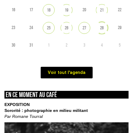
16
17
20
22
18
19
21
23
24
29
25
26
27
28
30
31
1
2
3
4
5
Voir tout l'agenda
En ce moment au café
EXPOSITION
Sororité : photographie en milieu militant
Par Romane Tourral