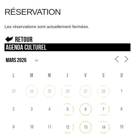
RÉSERVATION
Les réservations sont actuellement fermées.
Retour
Agenda culturel
L
M
M
J
V
S
D
23
1
24
25
26
27
28
2
3
4
8
5
6
7
9
10
11
15
12
13
14