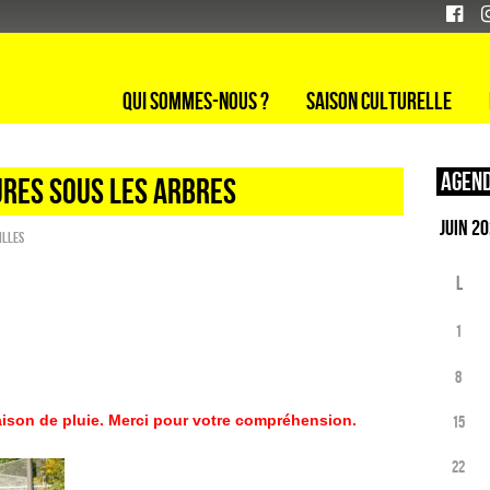
Qui sommes-nous ?
Saison culturelle
Agend
URES SOUS LES ARBRES
illes
L
1
8
raison de pluie. Merci pour votre compréhension.
15
22