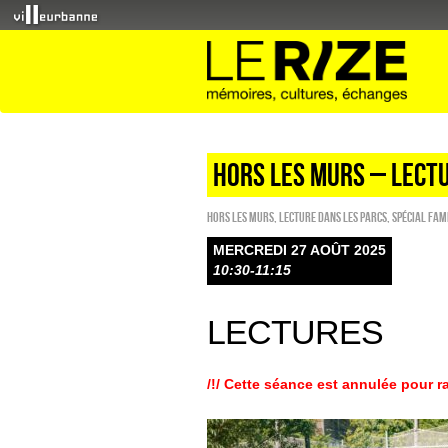
HORS LES MURS – LECT
HORS LES MURS
,
Lecture dans les parcs
,
Spécial fam
MERCREDI 27 AOÛT 2025
10:30-11:15
LECTURES
/!/ Cette séance est annulée pour 