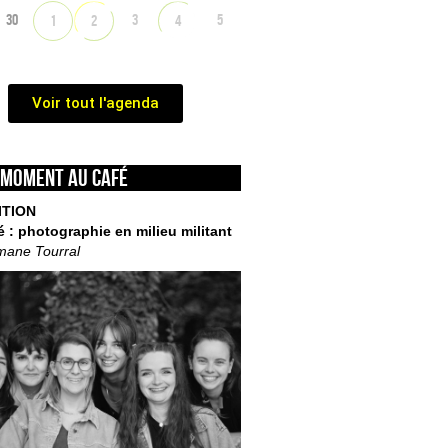
30
3
5
1
2
4
Voir tout l'agenda
 moment au café
ITION
é : photographie en milieu militant
mane Tourral