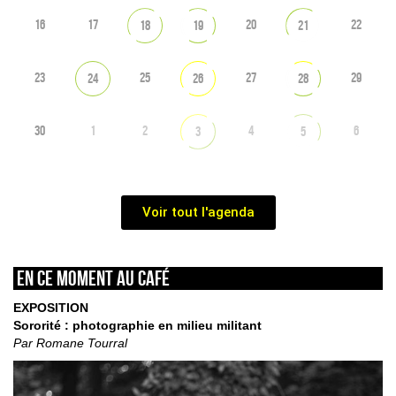
16
17
20
22
18
19
21
23
25
27
29
24
26
28
30
1
2
4
6
3
5
Voir tout l'agenda
En ce moment au café
EXPOSITION
Sororité : photographie en milieu militant
Par Romane Tourral