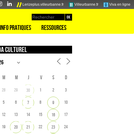
Lerizeplus.villeurbanne.fr
Villeurbanne.fr
Viva en ligne
Info pratiques
Ressources
a culturel
M
M
J
V
S
D
28
29
1
2
3
30
5
6
8
10
7
9
12
13
14
15
17
16
19
22
24
20
21
23