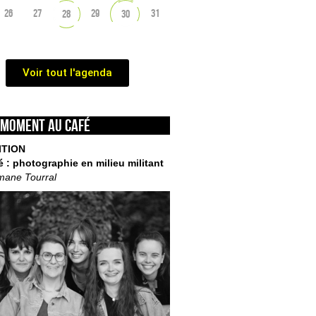
26
27
29
31
28
30
Voir tout l'agenda
 moment au café
ITION
é : photographie en milieu militant
mane Tourral