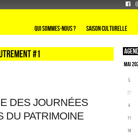
Qui sommes-nous ?
Saison culturelle
Agend
autrement #1
L
27
RE DES JOURNÉES
4
 DU PATRIMOINE
11
18