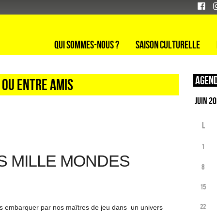
Qui sommes-nous ?
Saison culturelle
Agend
e ou entre amis
L
1
S MILLE MONDES
8
15
22
us embarquer par nos maîtres de jeu dans un univers