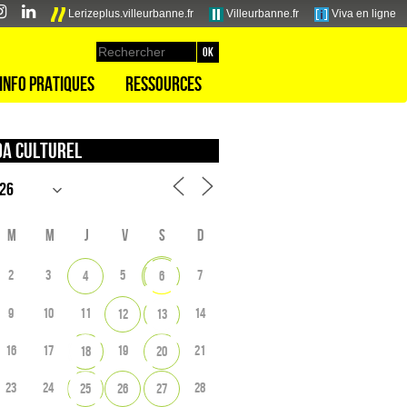
Lerizeplus.villeurbanne.fr
Villeurbanne.fr
Viva en ligne
Info pratiques
Ressources
a culturel
M
M
J
V
S
D
2
3
5
7
4
6
9
10
11
14
12
13
16
17
19
21
18
20
23
24
28
25
26
27