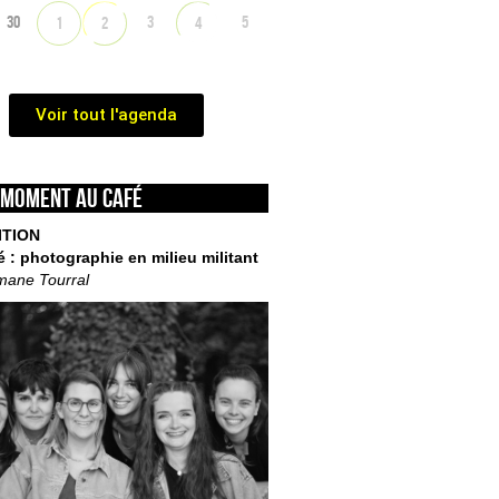
30
3
5
1
2
4
Voir tout l'agenda
 moment au café
ITION
é : photographie en milieu militant
mane Tourral