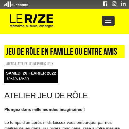
Jeu de rôle en famille ou entre amis
_Agenda
,
Atelier
,
Jeune public
,
Jeux
SAMEDI 26 FÉVRIER 2022
13:30-18:30
ATELIER JEU DE RÔLE
Plongez dans mille mondes imaginaires !
Le temps d’un après-midi, laissez-vous embarquer par nos
maitres de jeu dans un univers imaginaire créé à votre mesure.