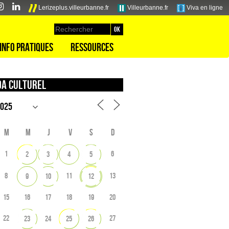
Lerizeplus.villeurbanne.fr
Villeurbanne.fr
Viva en ligne
Info pratiques
Ressources
a culturel
M
M
J
V
S
D
1
6
2
3
4
5
8
11
13
9
10
12
15
16
17
18
19
20
22
27
23
24
25
26