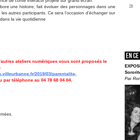
ce de conte interactif projeté sur grand écran.
28
abore une histoire, fait évoluer des personnages dans une
c les autres participants. Ce sera l’occasion d’échanger sur
s dans la vie quotidienne
En ce
’autres ateliers numériques vous sont proposés le
EXPOS
e
Sororit
.villeurbanne.fr/2019/03/parentalite-
Par Ro
ou par téléphone au 04 78 68 04 04.
ermées.