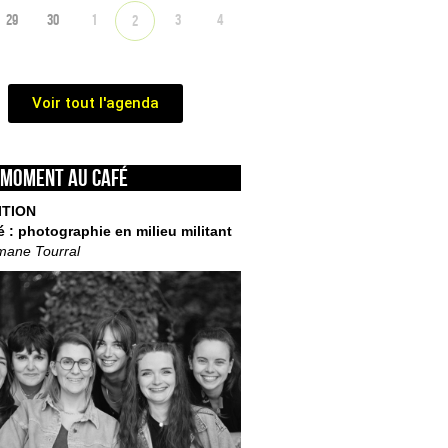
29
30
1
3
4
2
Voir tout l'agenda
 moment au café
ITION
é : photographie en milieu militant
mane Tourral