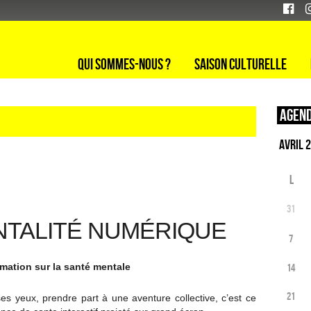
Qui sommes-nous ?
Saison culturelle
Agend
L
31
NTALITÉ NUMÉRIQUE
7
rmation sur la santé mentale
14
21
ses yeux, prendre part à une aventure collective, c’est ce