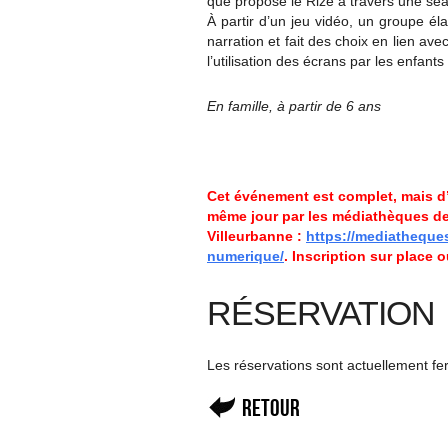
que propose le Rize à travers une séan
À partir d’un jeu vidéo, un groupe él
narration et fait des choix en lien ave
l’utilisation des écrans par les enfant
En famille, à partir de 6 ans
Cet événement est complet, mais d
même jour par les médiathèques d
Villeurbanne :
https://mediatheques
numerique/
.
Inscription sur place 
RÉSERVATION
Les réservations sont actuellement f
Retour