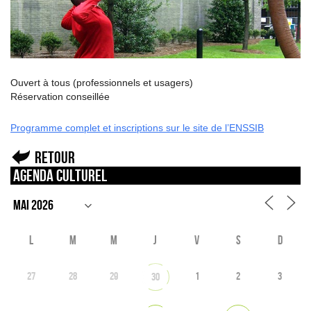
Ouvert à tous (professionnels et usagers)
Réservation conseillée
Programme complet et inscriptions sur le site de l’ENSSIB
Retour
Agenda culturel
L
M
M
J
V
S
D
27
28
29
1
2
3
30