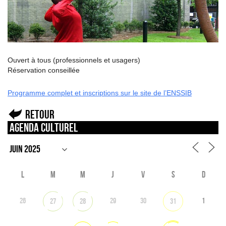
Ouvert à tous (professionnels et usagers)
Réservation conseillée
Programme complet et inscriptions sur le site de l’ENSSIB
Retour
Agenda culturel
L
M
M
J
V
S
D
26
29
30
1
27
28
31