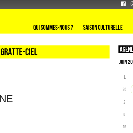
Qui sommes-nous ?
Saison culturelle
Agend
 Gratte-ciel
L
26
INE
2
9
16