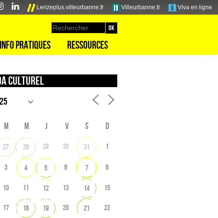
Lerizeplus.villeurbanne.fr
Villeurbanne.fr
Viva en ligne
Info pratiques
Ressources
a culturel
M
M
J
V
S
D
29
30
1
27
28
31
3
6
8
4
5
7
10
11
13
15
12
14
17
20
22
18
19
21