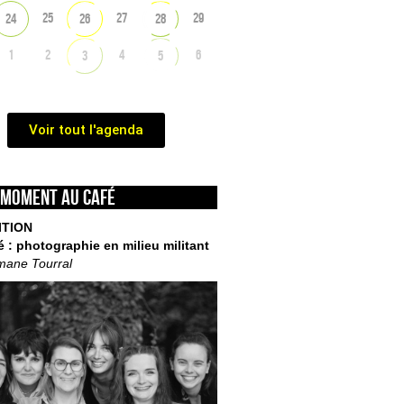
25
27
29
24
26
28
1
2
4
6
3
5
Voir tout l'agenda
 moment au café
ITION
é : photographie en milieu militant
mane Tourral