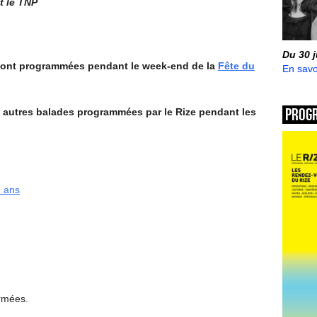
t le TNP
Du 30 
 sont programmées pendant le week-end de la
Fête du
En savo
Prog
x autres balades programmées par le Rize pendant les
7 ans
ermées.