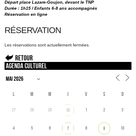
Départ place Lazare-Goujon, devant le TNP
Durée : 1h15 / Enfants 6-8 ans accompagnés
Réservation en ligne
RÉSERVATION
Les réservations sont actuellement fermées.
Retour
Agenda culturel
L
M
M
J
V
S
D
27
28
29
1
2
3
30
4
5
6
8
10
7
9