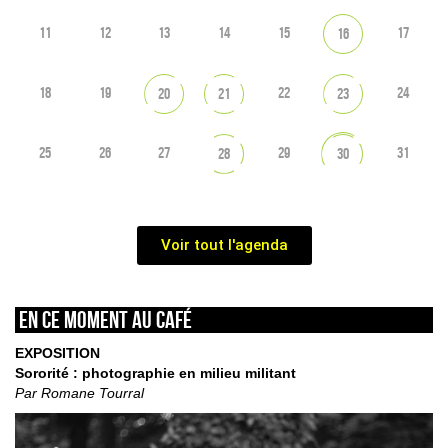
11
12
13
14
15
17
16
18
19
22
24
20
21
23
25
26
27
29
31
28
30
Voir tout l'agenda
En ce moment au café
EXPOSITION
Sororité : photographie en milieu militant
Par Romane Tourral