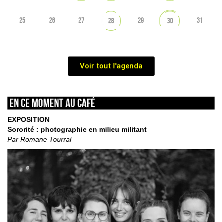
25
26
27
29
31
28
30
Voir tout l'agenda
En ce moment au café
EXPOSITION
Sororité : photographie en milieu militant
Par Romane Tourral