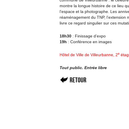
commune de Villeurbanne : le célèbre 
montre la longue histoire de ce lieu qu
l’espace et la photographe. Les anniver
réaménagement du TNP, l’extension no
livre ce regard singulier sur ces muta
18h30
: Finissage d’expo
19h
: Conférence en images
e
Hôtel de Ville de Villeurbanne, 2
étag
Tout public.
Entrée libre
Retour