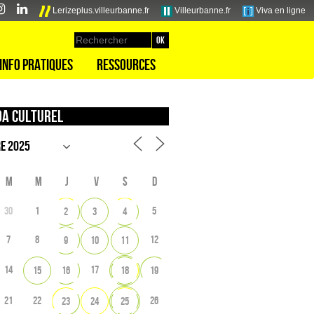
Lerizeplus.villeurbanne.fr
Villeurbanne.fr
Viva en ligne
Info pratiques
Ressources
a culturel
M
M
J
V
S
D
30
1
5
2
3
4
7
8
12
9
10
11
14
17
15
16
18
19
21
22
26
23
24
25