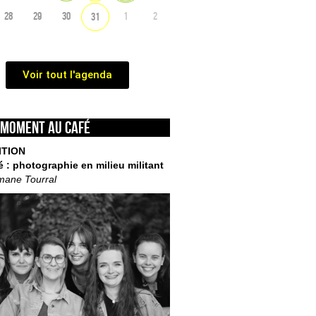
28
29
30
1
2
31
Voir tout l'agenda
 moment au café
ITION
é : photographie en milieu militant
mane Tourral