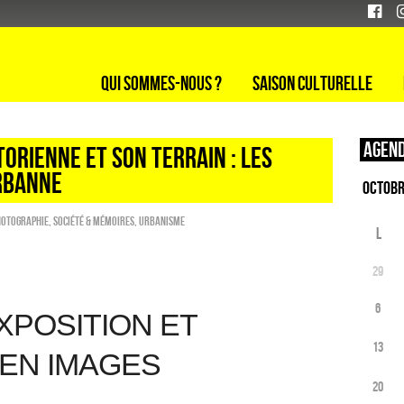
Qui sommes-nous ?
Saison culturelle
Agend
TORIENNE ET SON TERRAIN : LES
URBANNE
hotographie
,
Société & Mémoires
,
Urbanisme
L
29
6
XPOSITION ET
13
EN IMAGES
20