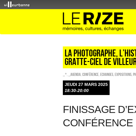
LA PHOTOGRAPHE, L’HIS
GRATTE-CIEL DE VILLE
_*
,
_Agenda
,
Conférence
,
ECHANGES
,
EXPOSITIONS
,
P
JEUDI 27 MARS 2025
18:30-20:00
FINISSAGE D’E
CONFÉRENCE 