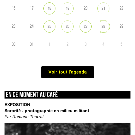
16
17
20
22
18
19
21
23
24
29
25
26
27
28
30
31
1
2
3
4
5
Voir tout l'agenda
En ce moment au café
EXPOSITION
Sororité : photographie en milieu militant
Par Romane Tourral