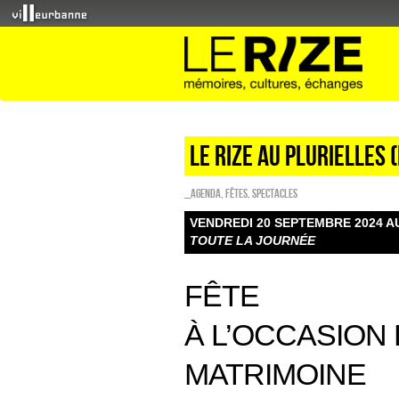
LE RIZE AU PLURIELLES (
_Agenda
,
FÊTES
,
SPECTACLES
VENDREDI 20 SEPTEMBRE 2024 A
TOUTE LA JOURNÉE
FÊTE
À L’OCCASION
MATRIMOINE