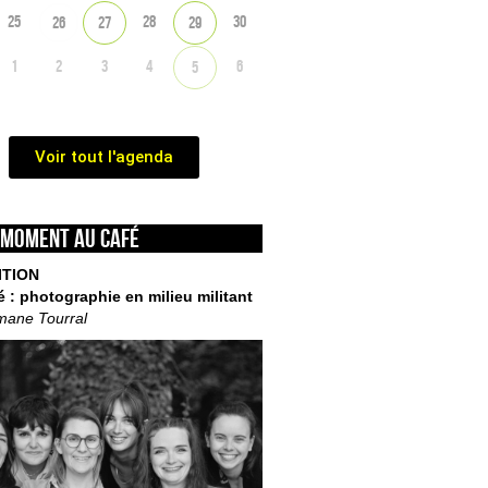
25
28
30
26
27
29
1
2
3
4
6
5
Voir tout l'agenda
 moment au café
ITION
é : photographie en milieu militant
mane Tourral