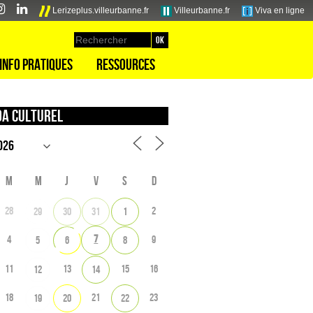
Lerizeplus.villeurbanne.fr
Villeurbanne.fr
Viva en ligne
Info pratiques
Ressources
a culturel
M
M
J
V
S
D
28
2
29
30
31
1
7
4
9
5
6
8
11
13
15
16
12
14
18
21
23
19
20
22