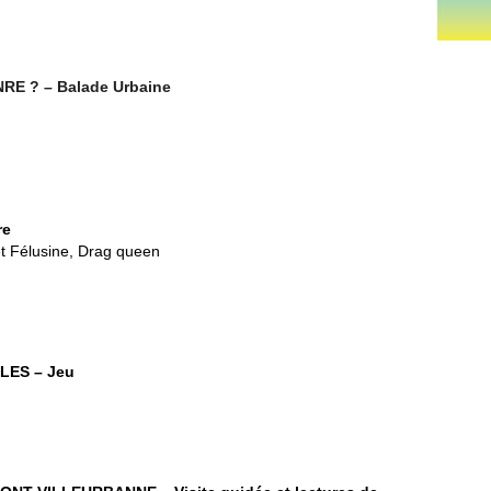
RE ? – Balade Urbaine
re
t Félusine, Drag queen
LLES
–
Jeu