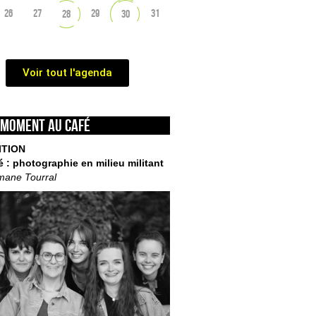
26
27
29
31
28
30
Voir tout l'agenda
 moment au café
ITION
é : photographie en milieu militant
mane Tourral