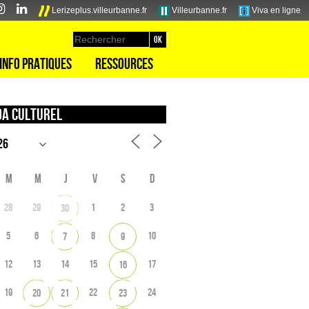
Lerizeplus.villeurbanne.fr
Villeurbanne.fr
Viva en ligne
Info pratiques
Ressources
a culturel
M
M
J
V
S
D
28
29
1
2
3
30
5
6
8
10
7
9
12
13
14
15
17
16
19
22
24
20
21
23