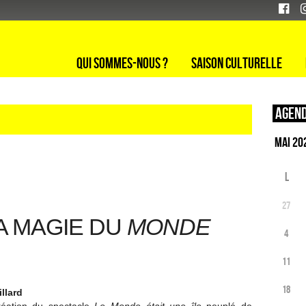
Qui sommes-nous ?
Saison culturelle
Agend
L
27
A MAGIE DU
MONDE
4
11
18
llard