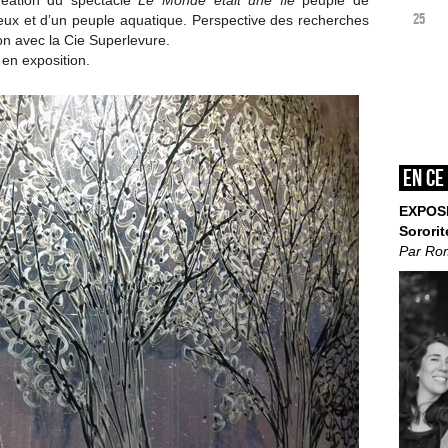
réation du spectacle
Le Monde était une île
peuplé de
25
ux et d’un peuple aquatique. Perspective des recherches
on avec la Cie Superlevure.
 en exposition.
En ce
EXPOS
Sororit
Par Ro