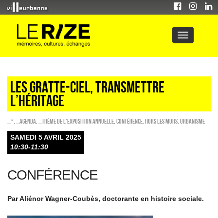
LES GRATTE-CIEL, TRANSMETTRE
L’HÉRITAGE
_*
,
_Agenda
,
_Thème de l'exposition annuelle
,
Conférence
,
HORS LES MURS
,
Urbanisme
SAMEDI 5 AVRIL 2025
10:30-11:30
CONFÉRENCE
Par Aliénor Wagner-Coubès, doctorante en histoire sociale.