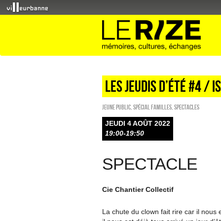
LES JEUDIS D’ÉTÉ #4 / 
Jeune public
,
Spécial familles
,
SPECTACLES
JEUDI 4 AOÛT 2022
19:00-19:50
SPECTACLE
Cie Chantier Collectif
La chute du clown fait rire car il nous e