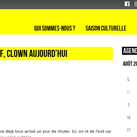
Qui sommes-nous ?
Saison culturelle
Agend
ISF, CLOWN AUJOURD’HUI
L
27
3
10
17
st déjà tous arrivé un jour de chuter. Ici, on rit de l’exil car