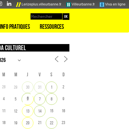
Lerizeplus.villeurbanne.fr
Villeurbanne.fr
Viva en ligne
Info pratiques
Ressources
a culturel
M
M
J
V
S
D
28
2
29
30
31
1
6
4
9
5
7
8
11
15
16
12
13
14
18
21
23
19
20
22