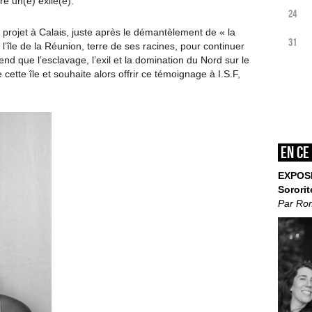
tre un(e) exilé(e).
24
n projet à Calais, juste après le démantèlement de « la
31
 l’île de la Réunion, terre de ses racines, pour continuer
nd que l’esclavage, l’exil et la domination du Nord sur le
 cette île et souhaite alors offrir ce témoignage à I.S.F,
En ce
EXPOS
Sororit
Par Ro