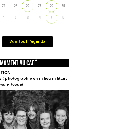
25
28
30
26
27
29
1
2
3
4
6
5
Voir tout l'agenda
 moment au café
ITION
é : photographie en milieu militant
mane Tourral