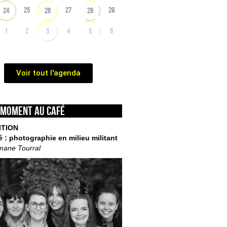
25
27
29
24
26
28
1
2
4
6
3
5
Voir tout l'agenda
 moment au café
ITION
é : photographie en milieu militant
mane Tourral