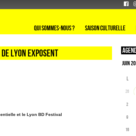
Qui sommes-nous ?
Saison culturelle
Agend
S DE LYON EXPOSENT
L
26
2
entielle et le Lyon BD Festival
9
16