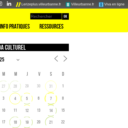
Lerizeplus.villeurbanne.fr
Villeurbanne.fr
Viva en ligne
Info pratiques
Ressources
a culturel
M
M
J
V
S
D
29
30
1
27
28
31
3
6
8
4
5
7
10
11
13
15
12
14
17
20
22
18
19
21