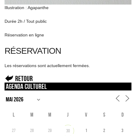
Illustration : Agapanthe
Durée 2h / Tout public
Réservation en ligne
RÉSERVATION
Les réservations sont actuellement fermées.
Retour
Agenda culturel
L
M
M
J
V
S
D
27
28
29
1
2
3
30