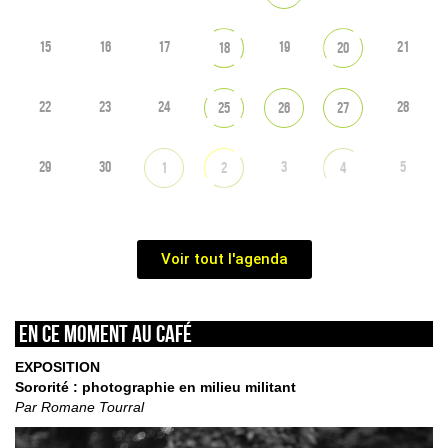
15
16
17
19
21
18
20
22
23
24
28
25
26
27
29
30
3
5
1
2
4
Voir tout l'agenda
En ce moment au café
EXPOSITION
Sororité : photographie en milieu militant
Par Romane Tourral