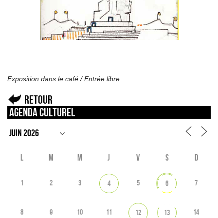
Exposition dans le café / Entrée libre
Retour
Agenda culturel
L
M
M
J
V
S
D
1
2
3
5
7
4
6
8
9
10
11
14
12
13