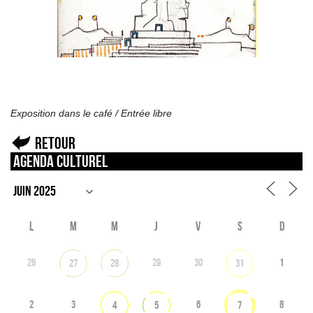
Exposition dans le café / Entrée libre
Retour
Agenda culturel
L
M
M
J
V
S
D
26
29
30
1
27
28
31
2
3
6
8
4
5
7