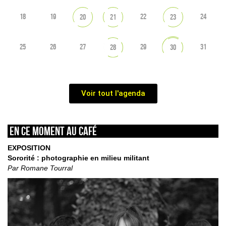
18
19
22
24
20
21
23
25
26
27
29
31
28
30
Voir tout l'agenda
En ce moment au café
EXPOSITION
Sororité : photographie en milieu militant
Par Romane Tourral