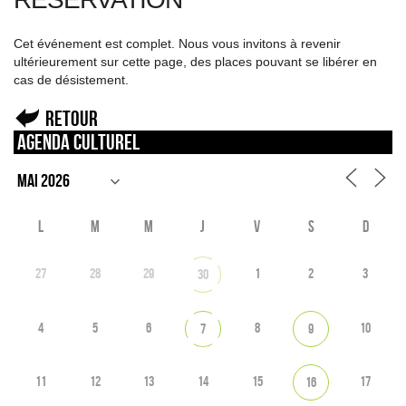
Cet événement est complet. Nous vous invitons à revenir
ultérieurement sur cette page, des places pouvant se libérer en
cas de désistement.
Retour
Agenda culturel
L
M
M
J
V
S
D
27
28
29
1
2
3
30
4
5
6
8
10
7
9
11
12
13
14
15
17
16