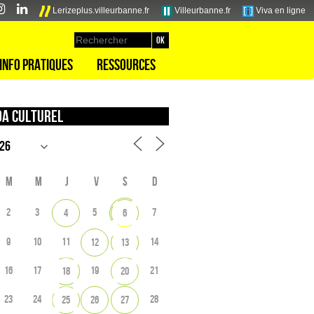
Lerizeplus.villeurbanne.fr
Villeurbanne.fr
Viva en ligne
Info pratiques
Ressources
a culturel
M
M
J
V
S
D
2
3
5
7
4
6
9
10
11
14
12
13
16
17
19
21
18
20
23
24
28
25
26
27