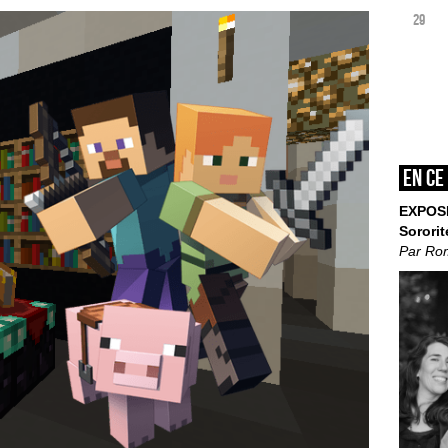
29
En ce
EXPOS
Sororit
Par Ro