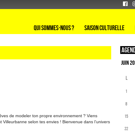
Qui sommes-nous ?
Saison culturelle
Agend
L
1
8
 rêves de modeler ton propre environnement ? Viens
15
nt Villeurbanne selon tes envies ! Bienvenue dans l’univers
22