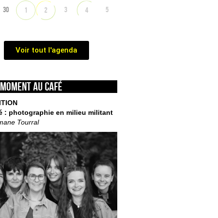
30
3
5
1
2
4
Voir tout l'agenda
 moment au café
ITION
é : photographie en milieu militant
mane Tourral