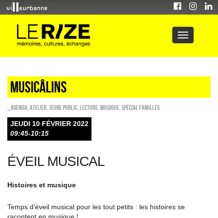
Musicâlins
_Agenda
,
Atelier
,
Jeune public
,
Lecture
,
Musique
,
Spécial familles
JEUDI 10 FÉVRIER 2022
09:45-10:15
ÉVEIL MUSICAL
Histoires et musique
Temps d’éveil musical pour les tout petits : les histoires se
racontent en musique !