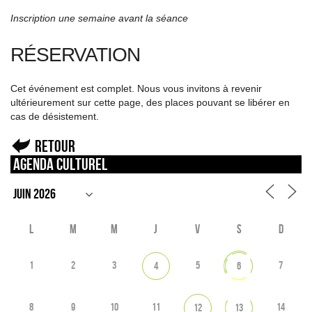
Inscription une semaine avant la séance
RÉSERVATION
Cet événement est complet. Nous vous invitons à revenir
ultérieurement sur cette page, des places pouvant se libérer en
cas de désistement.
Retour
Agenda culturel
L
M
M
J
V
S
D
1
2
3
5
7
4
6
8
9
10
11
14
12
13