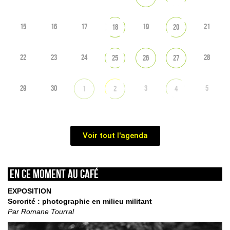
15
16
17
19
21
18
20
22
23
24
28
25
26
27
29
30
3
5
1
2
4
Voir tout l'agenda
En ce moment au café
EXPOSITION
Sororité : photographie en milieu militant
Par Romane Tourral