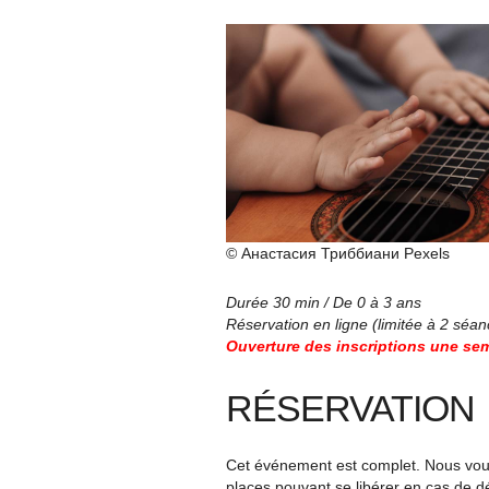
© Анастасия Триббиани Pexels
Durée 30 min / De 0 à 3 ans
Réservation en ligne (limitée à 2 séan
Ouverture des inscriptions une sem
RÉSERVATION
Cet événement est complet. Nous vous 
places pouvant se libérer en cas de d