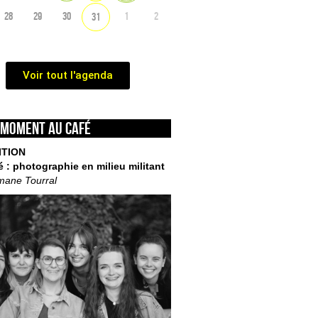
28
29
30
1
2
31
Voir tout l'agenda
 moment au café
ITION
é : photographie en milieu militant
mane Tourral