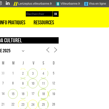
Lerizeplus.villeurbanne.fr
Villeurbanne.fr
Viva en ligne
Info pratiques
Ressources
a culturel
M
M
J
V
S
D
30
1
5
2
3
4
7
8
12
9
10
11
14
17
15
16
18
19
21
22
26
23
24
25