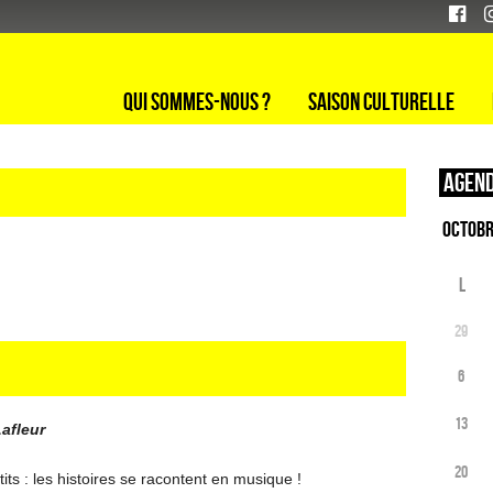
Qui sommes-nous ?
Saison culturelle
Agend
L
29
6
13
afleur
20
its : les histoires se racontent en musique !