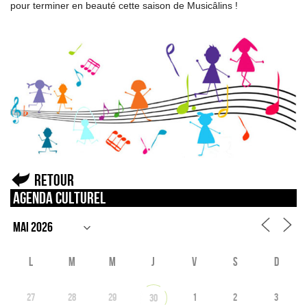
pour terminer en beauté cette saison de Musicâlins !
Retour
Agenda culturel
L
M
M
J
V
S
D
27
28
29
1
2
3
30