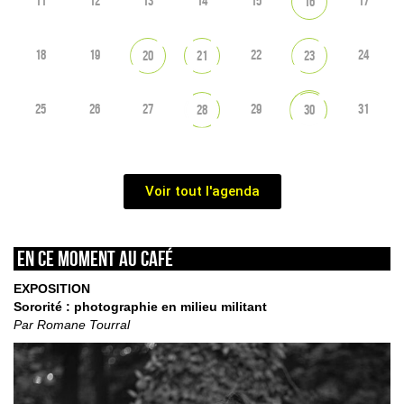
11
12
13
14
15
17
16
18
19
22
24
20
21
23
25
26
27
29
31
28
30
Voir tout l'agenda
En ce moment au café
EXPOSITION
Sororité : photographie en milieu militant
Par Romane Tourral