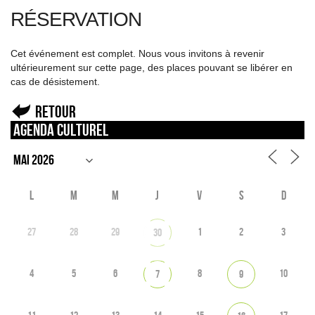
RÉSERVATION
Cet événement est complet. Nous vous invitons à revenir
ultérieurement sur cette page, des places pouvant se libérer en
cas de désistement.
Retour
Agenda culturel
L
M
M
J
V
S
D
27
28
29
1
2
3
30
4
5
6
8
10
7
9