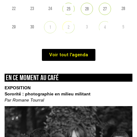
22
23
24
28
25
26
27
29
30
3
5
1
2
4
Voir tout l'agenda
En ce moment au café
EXPOSITION
Sororité : photographie en milieu militant
Par Romane Tourral